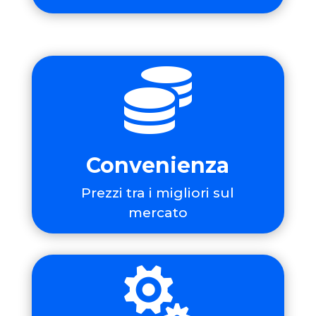

Convenienza
Prezzi tra i migliori sul
mercato
