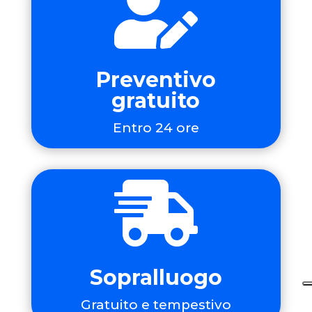

Preventivo
gratuito
Entro 24 ore

Sopralluogo
Gratuito e tempestivo