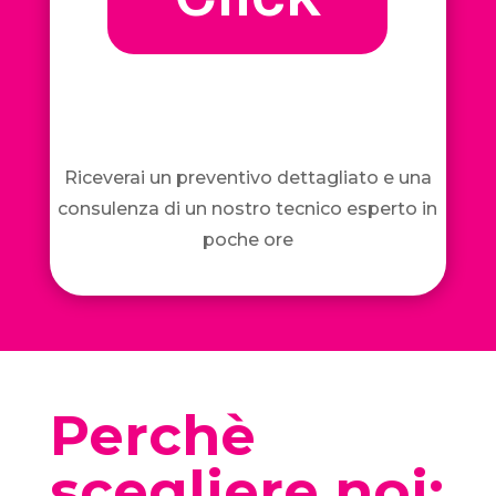
Riceverai un preventivo dettagliato e una
consulenza di un nostro tecnico esperto in
poche ore
Perchè
scegliere noi: