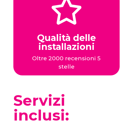

Qualità delle
installazioni
Oltre 2000 recensioni 5
stelle
Servizi
inclusi: