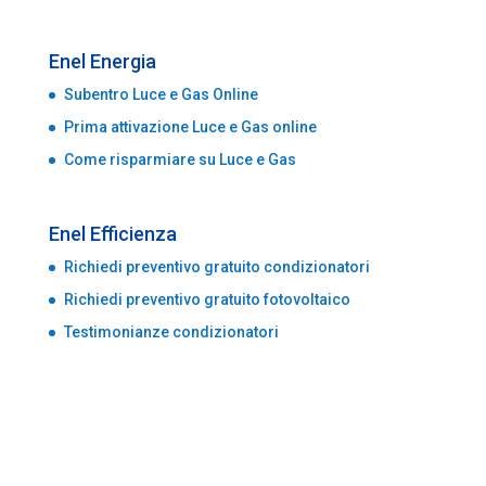
Enel Energia
Subentro Luce e Gas Online
Prima attivazione Luce e Gas online
Come risparmiare su Luce e Gas
Enel Efficienza
Richiedi preventivo gratuito condizionatori
Richiedi preventivo gratuito fotovoltaico
Testimonianze condizionatori