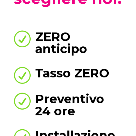
ZERO
R
anticipo
Tasso ZERO
R
Preventivo
R
24 ore
Installazione